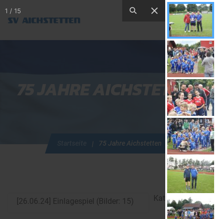
1
/
15
75 JAHRE AICHSTETTEN
Startseite
75 Jahre Aichstetten
Katalog
wählen
[26.06.24] Einlagespiel (Bilder: 15)