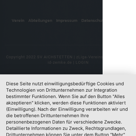
Verein
Abteilungen
Impressum
Datenschutz
Kontakt
Copyright 2022 SV AICHSTETTEN |
zLiga-Vereinshomepage
by
id-zemke.de
|
LOGIN
Diese Seite nutzt einwilligungsbedürftige Cookies und
Technologien von Drittunternehmen zur Integration
bestimmter Funktionen. Wenn Sie auf den Button "Alles
akzeptieren" klicken, werden diese Funktionen aktiviert
(Einwilligung). Nach der Einwilligung verarbeiten wir und
die betroffenen Drittunternehmen Ihre
personenbezogenen Daten für verschiedene Zwecke.
Detaillierte Informationen zu Zweck, Rechtsgrundlagen,
Drittunternehmen können Sie unter dem Button "Mehr"